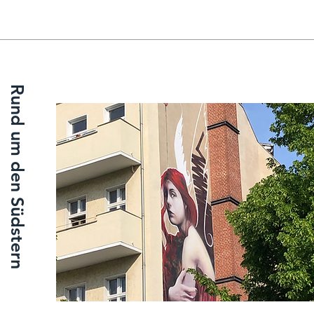
Rund um den Südstern