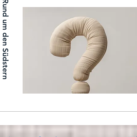
Rund um den Südstern