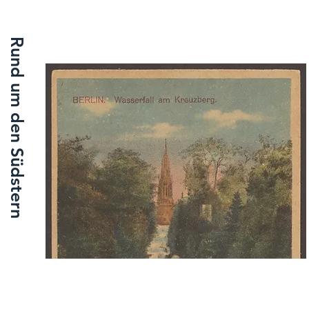
Rund um den Südstern