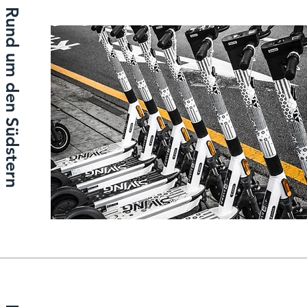
Rund um den Südstern